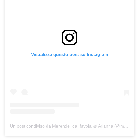
Visualizza questo post su Instagram
Un post condiviso da Merende_da_favola 🥧 Arianna (@merende_da_favola)