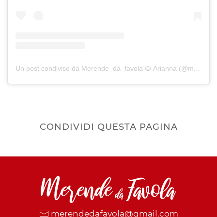
Un post condiviso da Merende_da_favola 🥧 Arianna (@merende_da_favola)
CONDIVIDI QUESTA PAGINA
merendedafavola@gmail.com