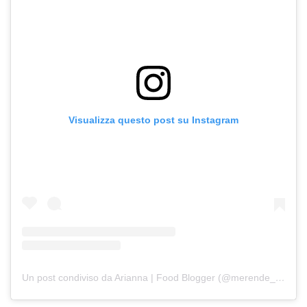
Visualizza questo post su Instagram
Un post condiviso da Arianna | Food Blogger (@merende_da_favola)