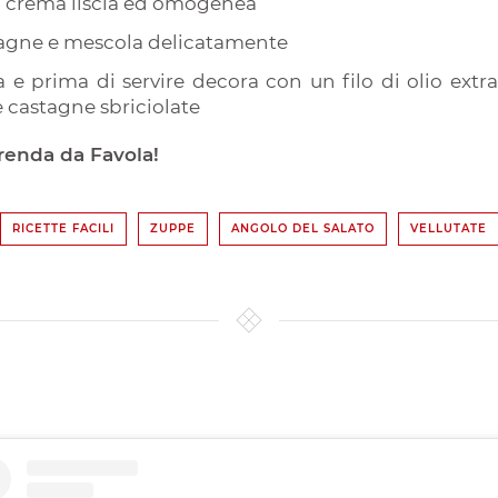
na crema liscia ed omogenea
stagne e mescola delicatamente
a e prima di servire decora con un filo di olio extra
e castagne sbriciolate
renda da Favola!
RICETTE FACILI
ZUPPE
ANGOLO DEL SALATO
VELLUTATE