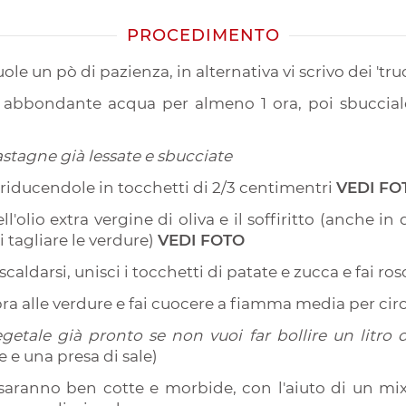
PROCEDIMENTO
uole un pò di pazienza, in alternativa vi scrivo dei 'tr
n abbondante acqua per almeno 1 ora, poi sbuccial
stagne già lessate e sbucciate
e riducendole in tocchetti di 2/3 centimentri
VEDI FO
l'olio extra vergine di oliva e il soffiritto (anche 
i tagliare le verdure)
VEDI FOTO
a scaldarsi, unisci i tocchetti di patate e zucca e fai 
pra alle verdure e fai cuocere a fiamma media per ci
egetale già pronto se non vuoi far bollire un litro
e e una presa di sale)
saranno ben cotte e morbide, con l'aiuto di un mix