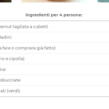
Ingredienti per 4 persone:
ernut tagliata a cubetti
dadini
da fare o comprare già fatto)
no e cipolla)
liva
e sbucciate
ati (verdi)