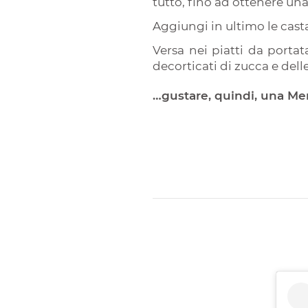
tutto, fino ad ottenere u
Aggiungi in ultimo le ca
Versa nei piatti da portat
decorticati di zucca e dell
…gustare, quindi, una Me