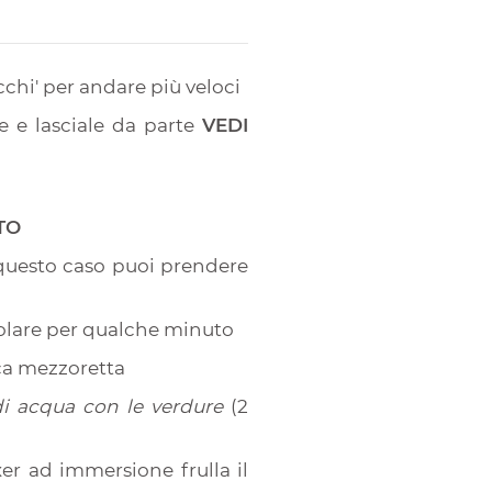
ucchi' per andare più veloci
e e lasciale da parte
VEDI
TO
in questo caso puoi prendere
rosolare per qualche minuto
rca mezzoretta
 di acqua con le verdure
(2
er ad immersione frulla il