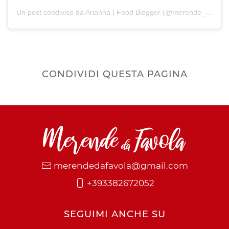
Un post condiviso da Arianna | Food Blogger (@merende_da_favola)
CONDIVIDI QUESTA PAGINA
merendedafavola@gmail.com
+393382672052
SEGUIMI ANCHE SU