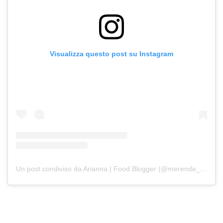
Visualizza questo post su Instagram
Un post condiviso da Arianna | Food Blogger (@merende_da_favola)