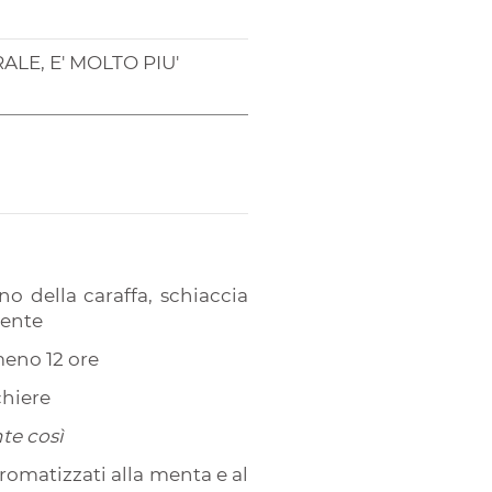
ALE, E' MOLTO PIU'
no della caraffa, schiaccia
iente
lmeno 12 ore
chiere
te così
romatizzati alla menta e al