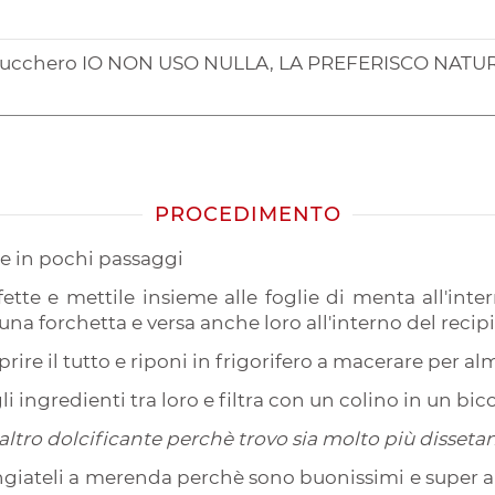
s. zucchero IO NON USO NULLA, LA PREFERISCO NATUR
PROCEDIMENTO
re in pochi passaggi
ette e mettile insieme alle foglie di menta all'inter
una forchetta e versa anche loro all'interno del recip
rire il tutto e riponi in frigorifero a macerare per a
li ingredienti tra loro e filtra con un colino in un bic
altro dolcificante perchè trovo sia molto più dissetan
Mangiateli a merenda perchè sono buonissimi e super a