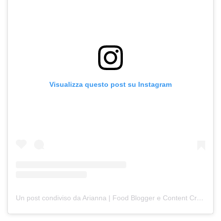
Visualizza questo post su Instagram
Un post condiviso da Arianna | Food Blogger e Content Creator (@merende_da_favola)