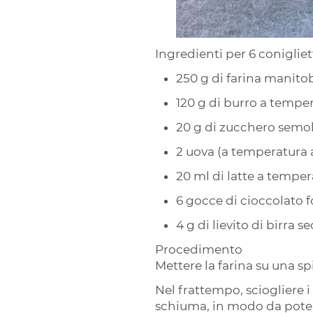
Ingredienti per 6 conigliet
250 g di farina manito
120 g di burro a temp
20 g di zucchero semo
2 uova (a temperatura a
20 ml di latte a temp
6 gocce di cioccolato
4 g di lievito di birra 
Procedimento
Mettere la farina su una spi
Nel frattempo, sciogliere i
schiuma, in modo da poter 