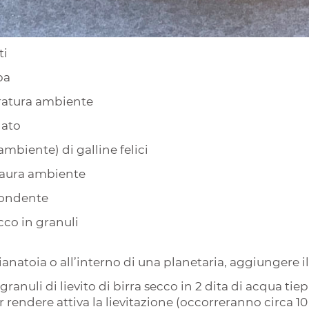
ti
ba
eratura ambiente
lato
mbiente) di galline felici
eraura ambiente
 fondente
secco in granuli
anatoia o all’interno di una planetaria, aggiungere il b
 granuli di lievito di birra secco in 2 dita di acqua ti
rendere attiva la lievitazione (occorreranno circa 10